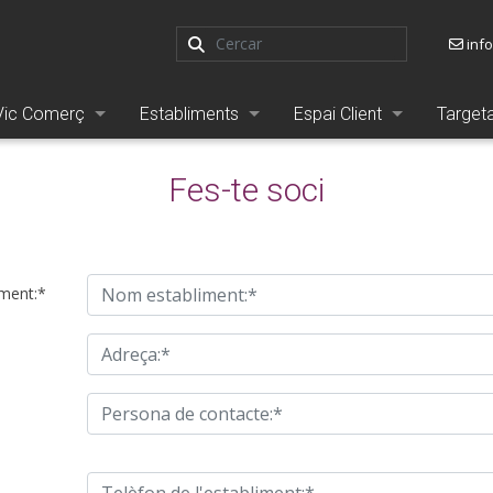
inf
Vic Comerç
Establiments
Espai Client
Target
Fes-te soci
ment:*