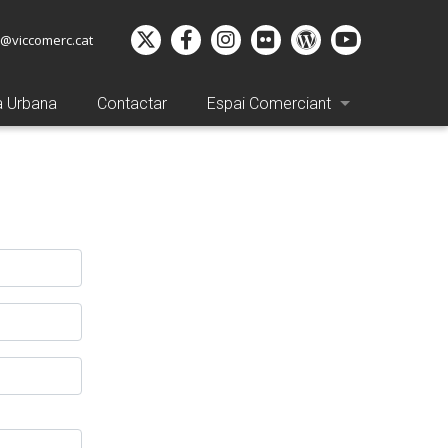
o@viccomerc.cat
a Urbana
Contactar
Espai Comerciant