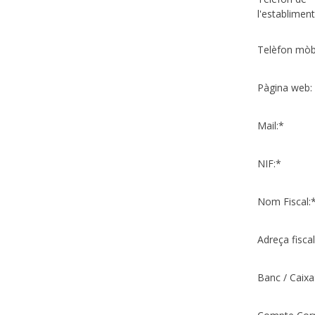
l'establiment
Telèfon mòbi
Pàgina web:
Mail:*
NIF:*
Nom Fiscal:
Adreça fiscal
Banc / Caixa