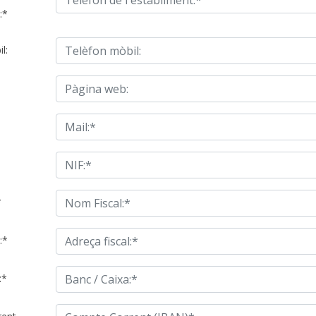
:*
l:
*
:*
:*