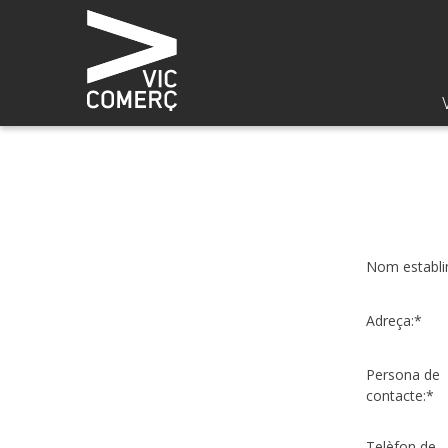
Nom establi
Adreça:*
Persona de
contacte:*
Telèfon de