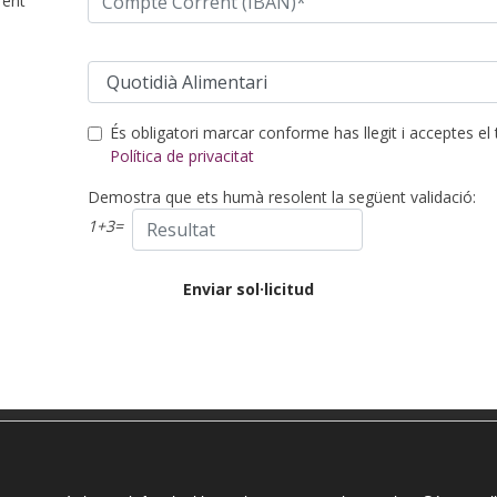
rent
És obligatori marcar conforme has llegit i acceptes el t
Política de privacitat
Demostra que ets humà resolent la següent validació:
1
+
3
=
c Comerç 2026
Avís legal
Política de privacitat
Política de Co