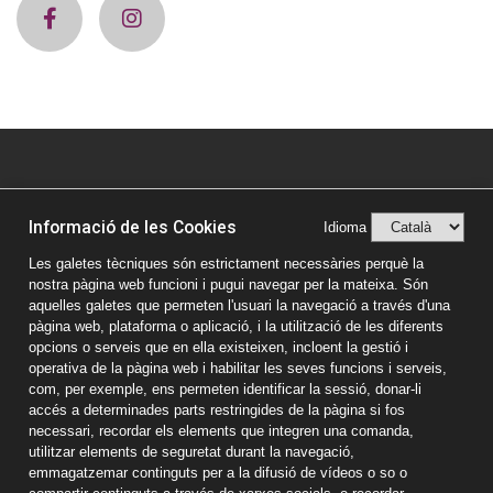
© Vic Comerç 2026
Informació de les Cookies
Avís legal
Idioma
Política de privacitat
Les galetes tècniques són estrictament necessàries perquè la
nostra pàgina web funcioni i pugui navegar per la mateixa. Són
Política de Cookies
aquelles galetes que permeten l'usuari la navegació a través d'una
pàgina web, plataforma o aplicació, i la utilització de les diferents
opcions o serveis que en ella existeixen, incloent la gestió i
operativa de la pàgina web i habilitar les seves funcions i serveis,
com, per exemple, ens permeten identificar la sessió, donar-li
accés a determinades parts restringides de la pàgina si fos
necessari, recordar els elements que integren una comanda,
utilitzar elements de seguretat durant la navegació,
emmagatzemar continguts per a la difusió de vídeos o so o