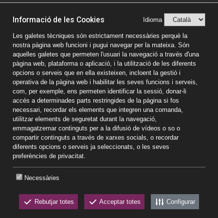
© Vic Comerç 2026
Informació de les Cookies
Avís legal
Idioma
Política de privacitat
Les galetes tècniques són estrictament necessàries perquè la
nostra pàgina web funcioni i pugui navegar per la mateixa. Són
Política de Cookies
aquelles galetes que permeten l'usuari la navegació a través d'una
pàgina web, plataforma o aplicació, i la utilització de les diferents
opcions o serveis que en ella existeixen, incloent la gestió i
operativa de la pàgina web i habilitar les seves funcions i serveis,
com, per exemple, ens permeten identificar la sessió, donar-li
accés a determinades parts restringides de la pàgina si fos
necessari, recordar els elements que integren una comanda,
utilitzar elements de seguretat durant la navegació,
emmagatzemar continguts per a la difusió de vídeos o so o
compartir continguts a través de xarxes socials, o recordar
diferents opcions o serveis ja seleccionats, o les seves
preferències de privacitat.
Necessàries
Rebutjar totes
Acceptar totes
Configurar
CKEW
cookies