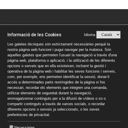
© Vic Comerç 2026
Informació de les Cookies
Avís legal
Idioma
Política de privacitat
Les galetes tècniques són estrictament necessàries perquè la
nostra pàgina web funcioni i pugui navegar per la mateixa. Són
Política de Cookies
aquelles galetes que permeten l'usuari la navegació a través d'una
pàgina web, plataforma o aplicació, i la utilització de les diferents
opcions o serveis que en ella existeixen, incloent la gestió i
operativa de la pàgina web i habilitar les seves funcions i serveis,
com, per exemple, ens permeten identificar la sessió, donar-li
accés a determinades parts restringides de la pàgina si fos
necessari, recordar els elements que integren una comanda,
utilitzar elements de seguretat durant la navegació,
emmagatzemar continguts per a la difusió de vídeos o so o
compartir continguts a través de xarxes socials, o recordar
diferents opcions o serveis ja seleccionats, o les seves
preferències de privacitat.
Necessàries