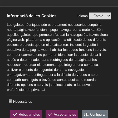
© Vic Comerç 2026
Informació de les Cookies
Avís legal
Idioma
Política de privacitat
Les galetes tècniques són estrictament necessàries perquè la
nostra pàgina web funcioni i pugui navegar per la mateixa. Són
Política de Cookies
aquelles galetes que permeten l'usuari la navegació a través d'una
pàgina web, plataforma o aplicació, i la utilització de les diferents
opcions o serveis que en ella existeixen, incloent la gestió i
operativa de la pàgina web i habilitar les seves funcions i serveis,
com, per exemple, ens permeten identificar la sessió, donar-li
accés a determinades parts restringides de la pàgina si fos
necessari, recordar els elements que integren una comanda,
utilitzar elements de seguretat durant la navegació,
emmagatzemar continguts per a la difusió de vídeos o so o
compartir continguts a través de xarxes socials, o recordar
diferents opcions o serveis ja seleccionats, o les seves
preferències de privacitat.
Necessàries
Rebutjar totes
Acceptar totes
Configurar
CKEW