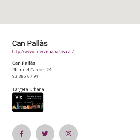
Can Pallàs
http://www.merceriapallas.cat/
Can Pallàs
Rbla. del Carme, 24
93 886 07 91
Targeta Urbana