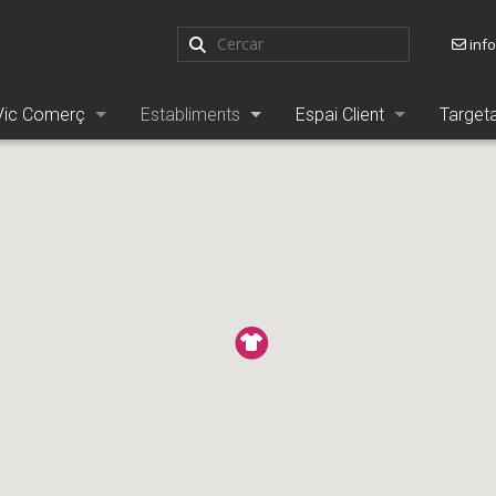
inf
Vic Comerç
Establiments
Espai Client
Target
