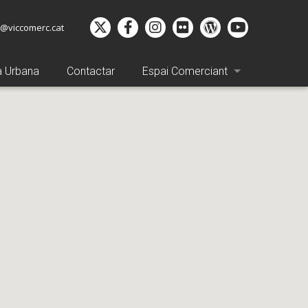
o@viccomerc.cat
a Urbana
Contactar
Espai Comerciant